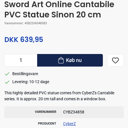
Sword Art Online Cantabile
PVC Statue Sinon 20 cm
Varenummer:
4582534348583
DKK 639,95
Køb nu
Bestillingsvare
Levering: 10-12 dage
This highly detailed PVC statue comes from CyberZ's Cantabile
series. It is approx. 20 cm tall and comes in a window box.
CYBZ34858
VARENUMMER
CyberZ
PRODUCENT