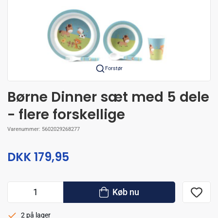
Forstør
Børne Dinner sæt med 5 dele
- flere forskellige
Varenummer:
5602029268277
DKK 179,95
Køb nu
2 på lager