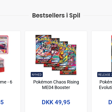
Bestsellers i Spil
NYHED
RELEASE 
ame - 6
Pokémon Chaos Rising
Pokém
e
ME04 Booster
Evolut
Prem
95
DKK 49,95
D