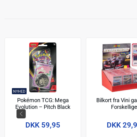
NYHED
Pokémon TCG: Mega
Bilkort fra Vini g
Evolution – Pitch Black
Forskellig
(ME05) Checklane Blister
DKK 59,95
DKK 29,