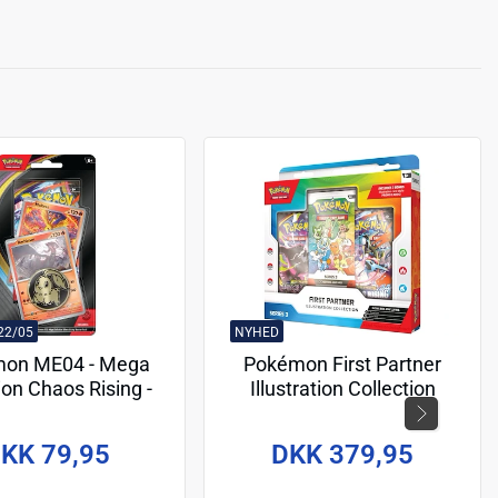
22/05
NYHED
on ME04 - Mega
Pokémon First Partner
ion Chaos Rising -
Illustration Collection
ium Checklane
Series 3
KK 79,95
DKK 379,95