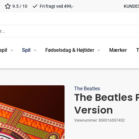
9.5 / 10
Fri fragt ved 499,-
KUNDE
spil
Spil
Fødselsdag & Højtider
Mærker
T
The Beatles
The Beatles 
Version
Varenummer:
850016557452