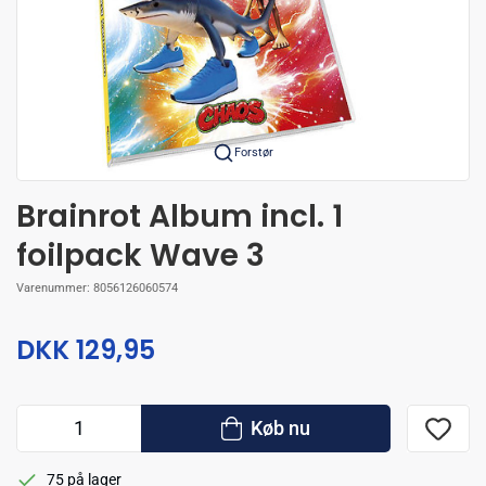
Forstør
Brainrot Album incl. 1
foilpack Wave 3
Varenummer:
8056126060574
DKK 129,95
Køb nu
75 på lager