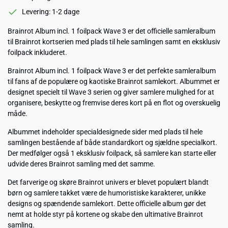
Levering: 1-2 dage
Brainrot Album incl. 1 foilpack Wave 3 er det officielle samleralbum
til Brainrot kortserien med plads til hele samlingen samt en eksklusiv
foilpack inkluderet.
Brainrot Album incl. 1 foilpack Wave 3 er det perfekte samleralbum
til fans af de populære og kaotiske Brainrot samlekort. Albummet er
designet specielt til Wave 3 serien og giver samlere mulighed for at
organisere, beskytte og fremvise deres kort på en flot og overskuelig
måde.
Albummet indeholder specialdesignede sider med plads til hele
samlingen bestående af både standardkort og sjældne specialkort.
Der medfølger også 1 eksklusiv foilpack, så samlere kan starte eller
udvide deres Brainrot samling med det samme.
Det farverige og skøre Brainrot univers er blevet populært blandt
børn og samlere takket være de humoristiske karakterer, unikke
designs og spændende samlekort. Dette officielle album gør det
nemt at holde styr på kortene og skabe den ultimative Brainrot
samling.