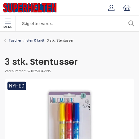
MENU
3 stk. Stentusser
Tuscher til sten & kridt
3 stk. Stentusser
Varenummer:
5710250047995
NYHED