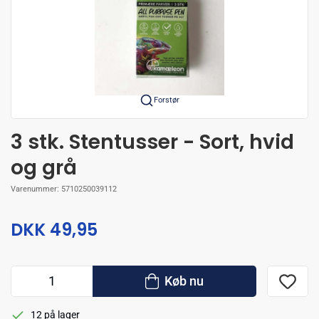
Forstør
3 stk. Stentusser - Sort, hvid
og grå
Varenummer:
5710250039112
DKK 49,95
Køb nu
12 på lager