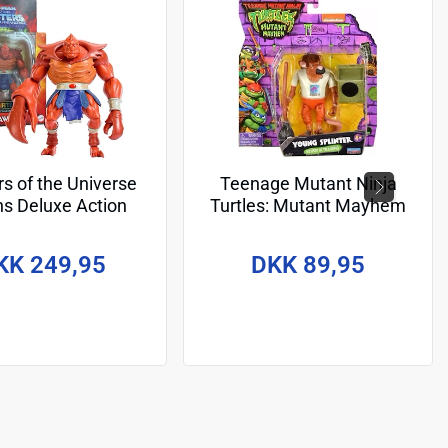
s of the Universe
Teenage Mutant Ninja
ns Deluxe Action
Turtles: Mutant Mayhem
re Clawful 14 cm
Action Figure Young
Splinter 11 cm
KK 249,95
DKK 89,95