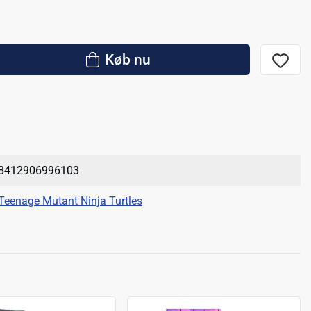
Køb nu
8412906996103
Teenage Mutant Ninja Turtles