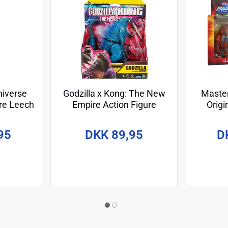
niverse
Godzilla x Kong: The New
Master
ure Leech
Empire Action Figure
Origi
n) 14 cm
Godzilla (Energized) 15 cm
Figu
95
DKK 89,95
D