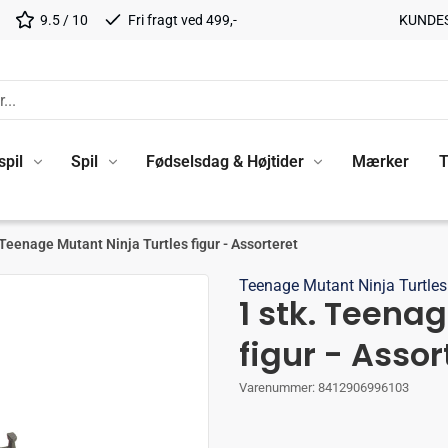
9.5 / 10
Fri fragt ved 499,-
KUNDE
spil
Spil
Fødselsdag & Højtider
Mærker
T
 Teenage Mutant Ninja Turtles figur - Assorteret
Teenage Mutant Ninja Turtles
1 stk. Teena
figur - Assor
Varenummer:
8412906996103