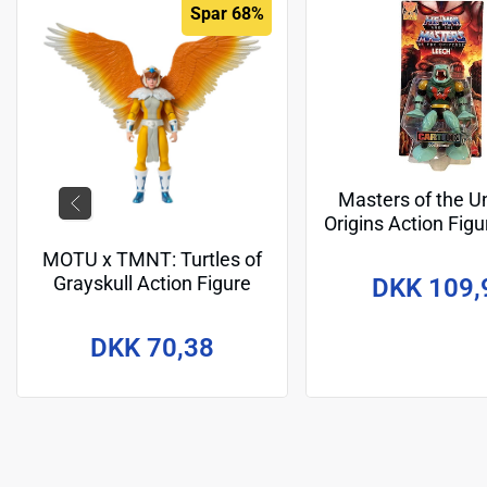
Spar 68%
Masters of the U
Origins Action Fig
(Cartoon Collectio
MOTU x TMNT: Turtles of
Grayskull Action Figure
DKK 109,
April O'Neil 14 cm
DKK 70,38