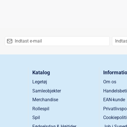
Katalog
Informati
Legetøj
Om os
Samleobjekter
Handelsbeti
Merchandise
EAN-kunde
Rollespil
Privatlivspo
Spil
Cookiepolit
Fødselsdag & Højtider
Job i Super