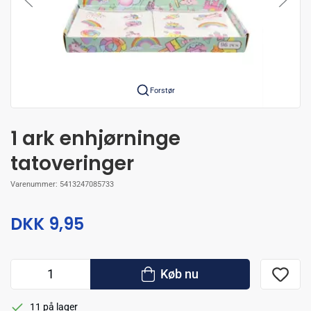
Forstør
1 ark enhjørninge
tatoveringer
Varenummer:
5413247085733
DKK 9,95
Køb nu
11 på lager