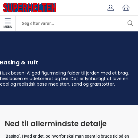
MENU
Basing & Tuft
Figurmaling
Basing & Tuft
Husk basen! Al god figurmaling falder til jorden med et brag,
hvis basen er udekoreret og bar. Det er lynhurtigt at lave en
cool og realistisk base med sten, sand og græstotter.
Ned til allermindste detalje
‘Basing’. Hvad er det, og hvorfor skal man egentlig bruge tid på en