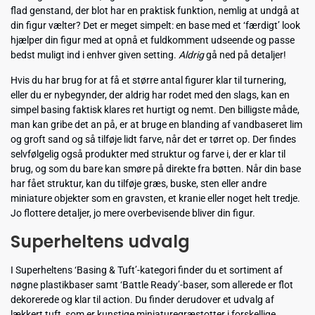
flad genstand, der blot har en praktisk funktion, nemlig at undgå at
din figur vælter? Det er meget simpelt: en base med et ‘færdigt’ look
hjælper din figur med at opnå et fuldkomment udseende og passe
bedst muligt ind i enhver given setting.
Aldrig
gå ned på detaljer!
Hvis du har brug for at få et større antal figurer klar til turnering,
eller du er nybegynder, der aldrig har rodet med den slags, kan en
simpel basing faktisk klares ret hurtigt og nemt. Den billigste måde,
man kan gribe det an på, er at bruge en blanding af vandbaseret lim
og groft sand og så tilføje lidt farve, når det er tørret op. Der findes
selvfølgelig også produkter med struktur og farve i, der er klar til
brug, og som du bare kan smøre på direkte fra bøtten. Når din base
har fået struktur, kan du tilføje græs, buske, sten eller andre
miniature objekter som en gravsten, et kranie eller noget helt tredje.
Jo flottere detaljer, jo mere overbevisende bliver din figur.
Superheltens udvalg
I Superheltens ‘Basing & Tuft’-kategori finder du et sortiment af
nøgne plastikbaser samt ‘Battle Ready’-baser, som allerede er flot
dekorerede og klar til action. Du finder derudover et udvalg af
lækkert tuft, som er kunstige miniaturegræstotter i forskellige