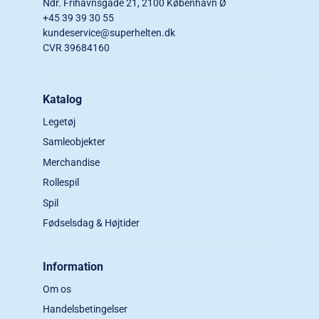
Ndr. Frihavnsgade 21, 2100 København Ø
+45 39 39 30 55
kundeservice@superhelten.dk
CVR 39684160
Katalog
Legetøj
Samleobjekter
Merchandise
Rollespil
Spil
Fødselsdag & Højtider
Information
Om os
Handelsbetingelser