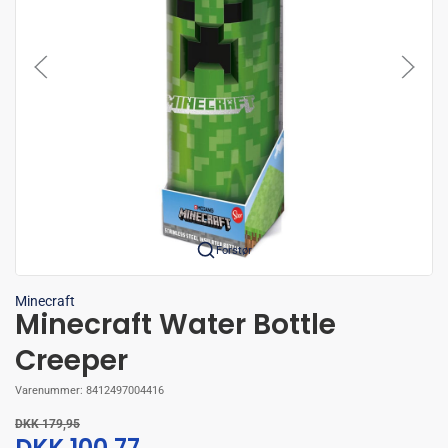
Forstør
Minecraft
Minecraft Water Bottle
Creeper
Varenummer:
8412497004416
DKK 179,95
DKK 100,77