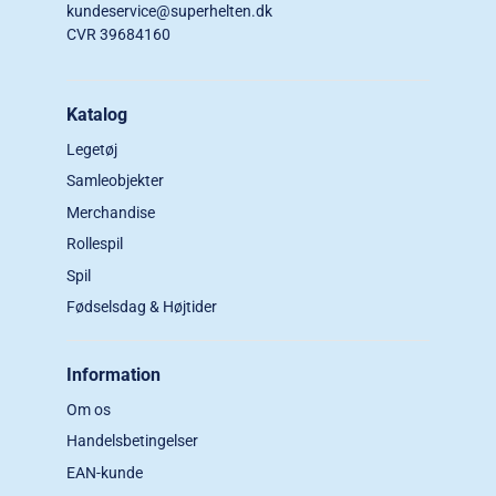
kundeservice@superhelten.dk
CVR 39684160
Katalog
Legetøj
Samleobjekter
Merchandise
Rollespil
Spil
Fødselsdag & Højtider
Information
Om os
Handelsbetingelser
EAN-kunde