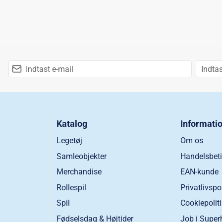
Katalog
Informati
Legetøj
Om os
Samleobjekter
Handelsbeti
Merchandise
EAN-kunde
Rollespil
Privatlivspo
Spil
Cookiepolit
Fødselsdag & Højtider
Job i Super