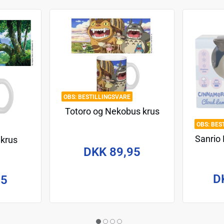
BESTILLINGSVARE
Totoro og Nekobus krus
BES
Sanrio
 krus
DKK 89,95
D
95