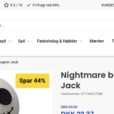
9.5 / 10
Fri fragt ved 499,-
KUNDE
spil
Spil
Fødselsdag & Højtider
Mærker
T
Magnet Jack
Nightmare b
Spar 44%
Jack
Varenummer:
077764227288
DKK 39,95