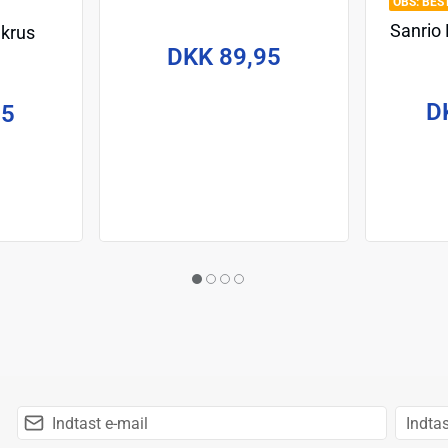
BES
Sanrio
 krus
DKK 89,95
D
95