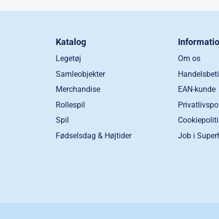
Katalog
Informati
Legetøj
Om os
Samleobjekter
Handelsbeti
Merchandise
EAN-kunde
Rollespil
Privatlivspo
Spil
Cookiepolit
Fødselsdag & Højtider
Job i Super