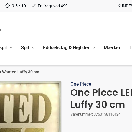
9.5 / 10
Fri fragt ved 499,-
KUNDE
spil
Spil
Fødselsdag & Højtider
Mærker
T
t Wanted Luffy 30 cm
One Piece
One Piece L
Luffy 30 cm
Varenummer:
3760158116424