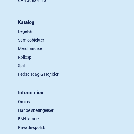
CVR 39684160
Katalog
Legetøj
Samleobjekter
Merchandise
Rollespil
Spil
Fødselsdag & Højtider
Information
Om os
Handelsbetingelser
EAN-kunde
Privatlivspolitk