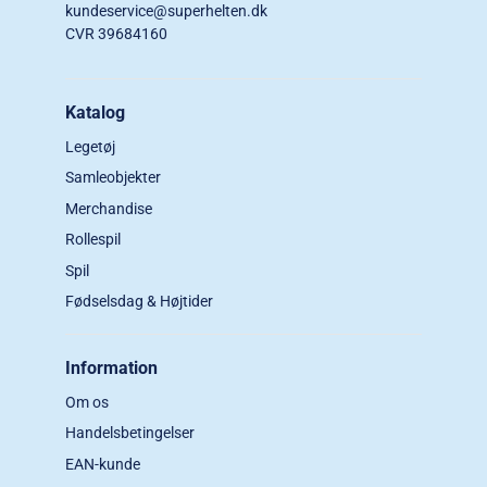
kundeservice@superhelten.dk
CVR 39684160
Katalog
Legetøj
Samleobjekter
Merchandise
Rollespil
Spil
Fødselsdag & Højtider
Information
Om os
Handelsbetingelser
EAN-kunde