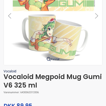
Forstør
Vocaloid
Vocaloid Megpoid Mug Gumi
V6 325 ml
Varenummer:
6430063313306
DKK 89,95