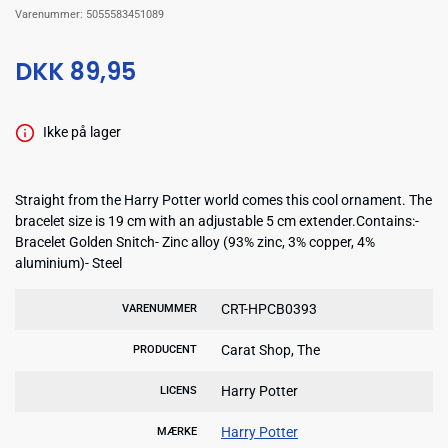
Varenummer:
5055583451089
DKK 89,95
Ikke på lager
Straight from the Harry Potter world comes this cool ornament. The
bracelet size is 19 cm with an adjustable 5 cm extender.Contains:-
Bracelet Golden Snitch- Zinc alloy (93% zinc, 3% copper, 4%
aluminium)- Steel
CRT-HPCB0393
VARENUMMER
Carat Shop, The
PRODUCENT
Harry Potter
LICENS
Harry Potter
MÆRKE