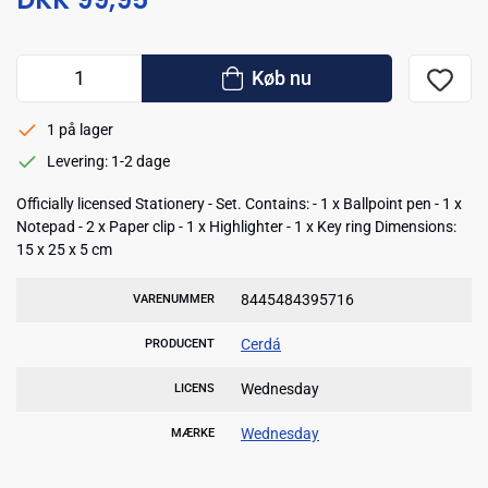
Køb nu
1 på lager
Levering: 1-2 dage
Officially licensed Stationery - Set. Contains: - 1 x Ballpoint pen - 1 x
Notepad - 2 x Paper clip - 1 x Highlighter - 1 x Key ring Dimensions:
15 x 25 x 5 cm
8445484395716
VARENUMMER
Cerdá
PRODUCENT
Wednesday
LICENS
Wednesday
MÆRKE