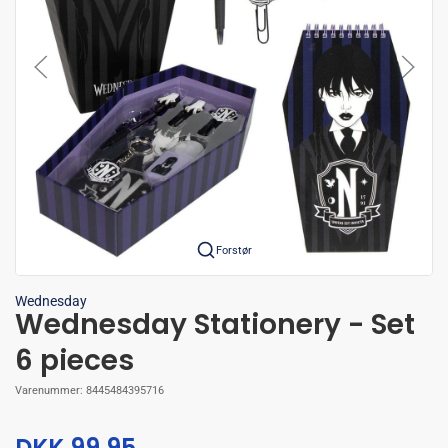
Forstør
Wednesday
Wednesday Stationery - Set
6 pieces
Varenummer:
8445484395716
DKK 99,95