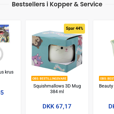
Bestsellers i Kopper & Service
Spar 44%
us krus
BESTILLINGSVARE
BES
Squishmallows 3D Mug
Beauty 
384 ml
95
DKK 67,17
D