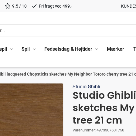
9.5 / 10
Fri fragt ved 499,-
KUNDE
spil
Spil
Fødselsdag & Højtider
Mærker
T
ibli lacquered Chopsticks sketches My Neighbor Totoro cherry tree 21 
Studio Ghibli
Studio Ghibl
sketches My 
tree 21 cm
Varenummer:
4973307601750