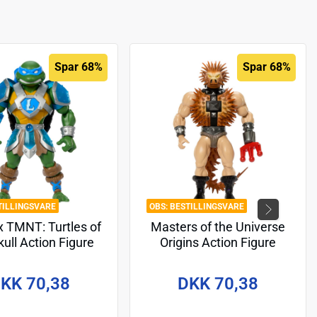
Spar 68%
Spar 68%
TILLINGSVARE
BESTILLINGSVARE
 TMNT: Turtles of
Masters of the Universe
ull Action Figure
Origins Action Figure
onardo 14 cm
Sketchbook Series: Spikor
14 cm
KK 70,38
DKK 70,38