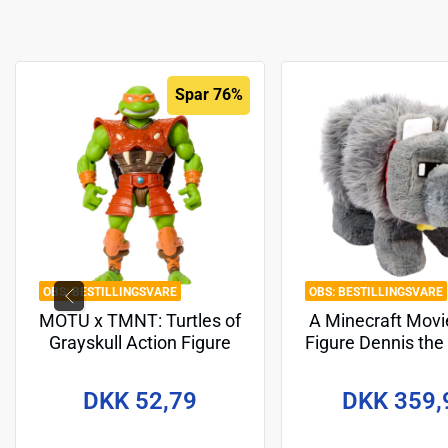
Spar 76%
BESTILLINGSVARE
BESTILLINGSVARE
MOTU x TMNT: Turtles of
A Minecraft Movi
Grayskull Action Figure
Figure Dennis the
Michelangelo 14 cm
cm
DKK 52,79
DKK 359,