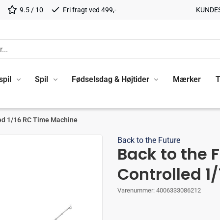
9.5 / 10
Fri fragt ved 499,-
KUNDE
spil
Spil
Fødselsdag & Højtider
Mærker
T
lled 1/16 RC Time Machine
Back to the Future
Back to the 
Controlled 1
Varenummer:
4006333086212