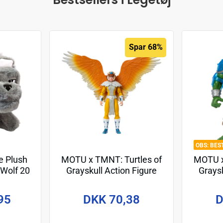
Spar 68%
BES
e Plush
MOTU x TMNT: Turtles of
MOTU x
 Wolf 20
Grayskull Action Figure
Graysk
April O'Neil 14 cm
Le
95
DKK 70,38
D