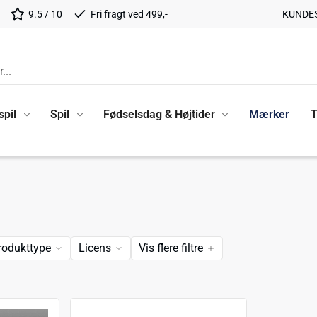
9.5 / 10
Fri fragt ved 499,-
KUNDE
spil
Spil
Fødselsdag & Højtider
Mærker
T
rodukttype
Licens
Vis flere filtre