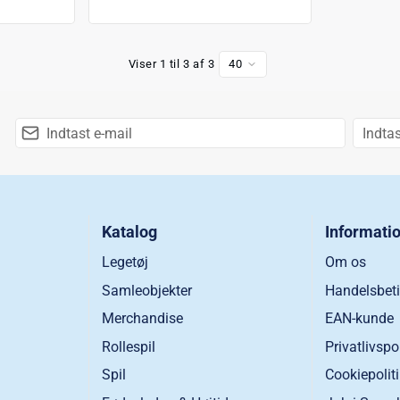
Viser 1 til 3 af 3
40
Katalog
Informati
Legetøj
Om os
Samleobjekter
Handelsbeti
Merchandise
EAN-kunde
Rollespil
Privatlivspo
Spil
Cookiepolit