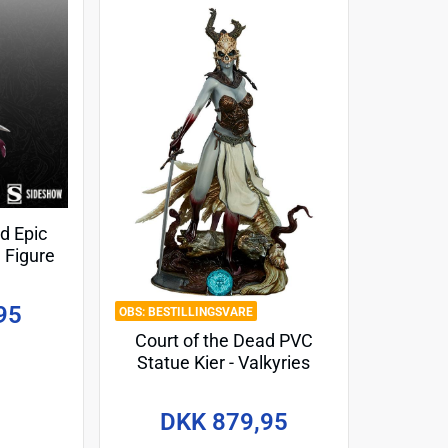
d Epic
 Figure
th's
r
95
BESTILLINGSVARE
Court of the Dead PVC
Statue Kier - Valkyries
Revenge 27 cm
DKK 879,95