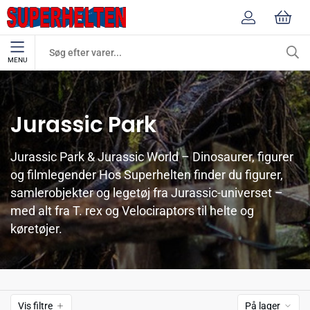
MENU
Mærker
Jurassic Park
Jurassic Park
Jurassic Park & Jurassic World – Dinosaurer, figurer
og filmlegender Hos Superhelten finder du figurer,
samlerobjekter og legetøj fra Jurassic-universet –
med alt fra T. rex og Velociraptors til helte og
køretøjer.
Vis filtre
På lager