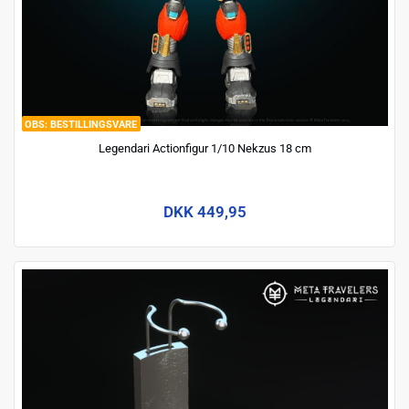
BESTILLINGSVARE
Legendari Actionfigur 1/10 Nekzus 18 cm
DKK 449,95