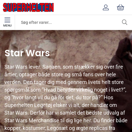
MENU
Mærker
Star Wars
Star Wars
Star Wars lever. Sagaen, som strækker sig over fire
årtier, optager både store og små fans over hele
verden. Den tager dig med gennem livets helt store
spørgsmål som ”Hvad betyder virkelig noget i livet?”,
og ”hvor langt vil du gå for det, du tror på?” Hos
Superhelten Legetøj elsker vi alt, der handler om
Star Wars. Derfor har vi samlet det bedste udvalg af
Star Wars Merchandise til dig lige her. Du finder både
kopper, kostumer, Legosæt og ægte replicas fra