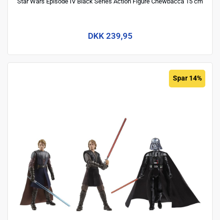
Star Wars Episode IV Black Series Action Figure Chewbacca 15 cm
DKK 239,95
Spar 14%