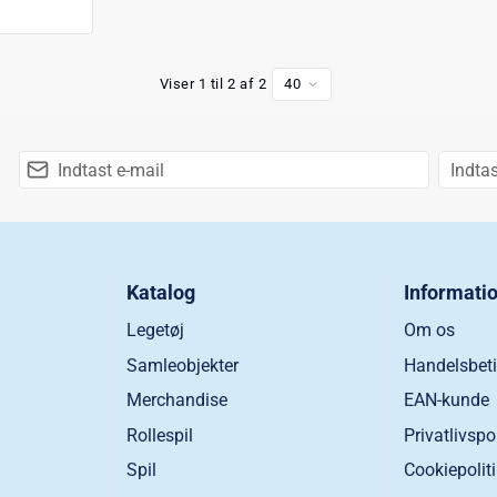
Viser 1 til 2 af 2
40
Katalog
Informati
Legetøj
Om os
Samleobjekter
Handelsbeti
Merchandise
EAN-kunde
Rollespil
Privatlivspo
Spil
Cookiepolit