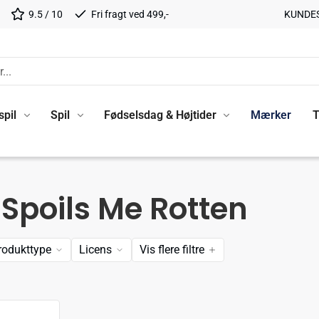
9.5 / 10
Fri fragt ved 499,-
KUNDE
spil
Spil
Fødselsdag & Højtider
Mærker
T
 Spoils Me Rotten
rodukttype
Licens
Vis flere filtre