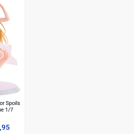
r Spoils
ue 1/7
a Party
m
,95