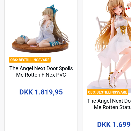
BESTILLINGSVARE
The Angel Next Door Spoils
Me Rotten F:Nex PVC
Statue 1/7 Mahiru Shiina
Relax Ver. 14 cm
DKK 1.819,95
BESTILLINGSVARE
The Angel Next Doo
Me Rotten Stat
Mahiru Shiina Te
Ver. 20 c
DKK 1.699