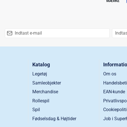
MÆRKE
Katalog
Informati
Legetøj
Om os
Samleobjekter
Handelsbeti
Merchandise
EAN-kunde
Rollespil
Privatlivspo
Spil
Cookiepolit
Fødselsdag & Højtider
Job i Super