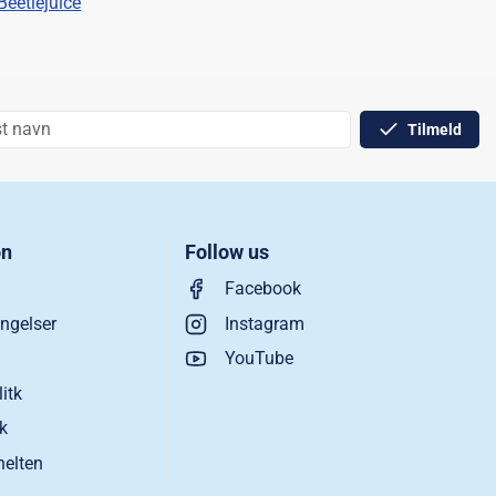
Beetlejuice
Tilmeld
on
Follow us
Facebook
ngelser
Instagram
YouTube
litk
ik
helten