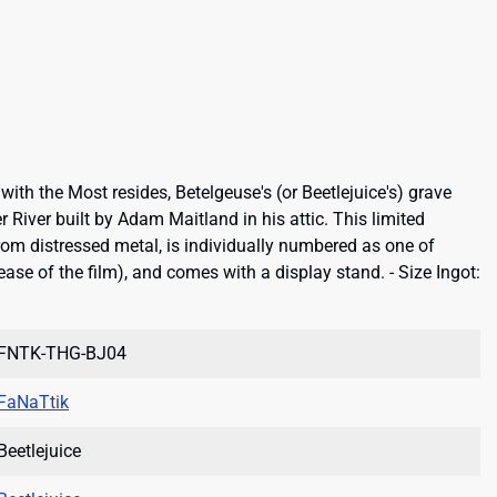
ith the Most resides, Betelgeuse's (or Beetlejuice's) grave
 River built by Adam Maitland in his attic. This limited
from distressed metal, is individually numbered as one of
lease of the film), and comes with a display stand. - Size Ingot:
FNTK-THG-BJ04
FaNaTtik
Beetlejuice