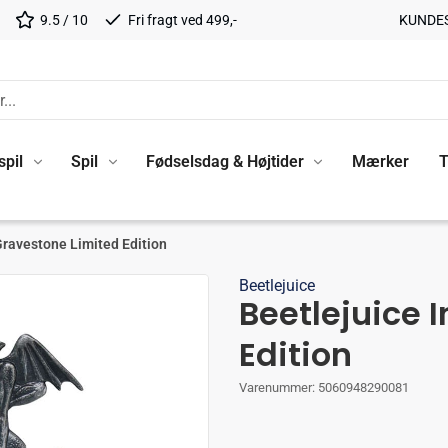
9.5 / 10
Fri fragt ved 499,-
KUNDE
spil
Spil
Fødselsdag & Højtider
Mærker
T
Gravestone Limited Edition
Beetlejuice
Beetlejuice 
Edition
Varenummer:
5060948290081