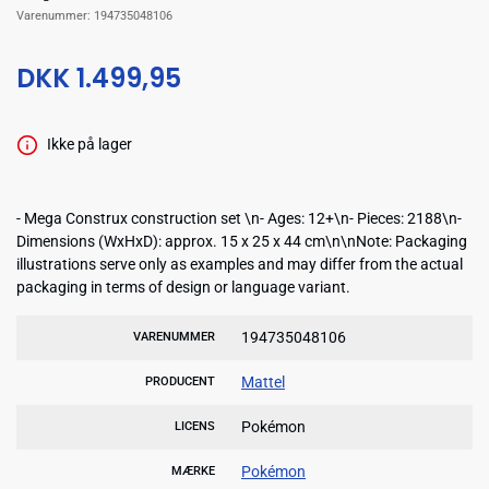
Varenummer:
194735048106
DKK 1.499,95
Ikke på lager
- Mega Construx construction set \n- Ages: 12+\n- Pieces: 2188\n-
Dimensions (WxHxD): approx. 15 x 25 x 44 cm\n\nNote: Packaging
illustrations serve only as examples and may differ from the actual
packaging in terms of design or language variant.
194735048106
VARENUMMER
Mattel
PRODUCENT
Pokémon
LICENS
Pokémon
MÆRKE