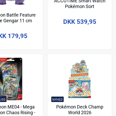
ACCUTIME Smart Watch
Pokémon Sort
n Battle Feature
re Gengar 11 cm
DKK 539,95
KK 179,95
2/05
NYHED
on ME04 - Mega
Pokémon Deck Champ
ion Chaos Rising -
World 2026