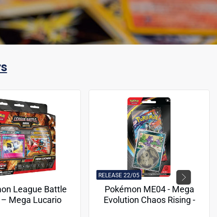
rs
RELEASE 22/05
on League Battle
Pokémon ME04 - Mega
 – Mega Lucario
Evolution Chaos Rising -
Checklane