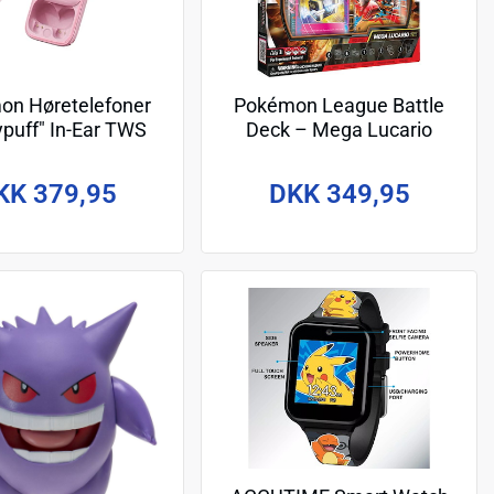
on Høretelefoner
Pokémon League Battle
ypuff" In-Ear TWS
Deck – Mega Lucario
lide med LED
KK 379,95
DKK 349,95