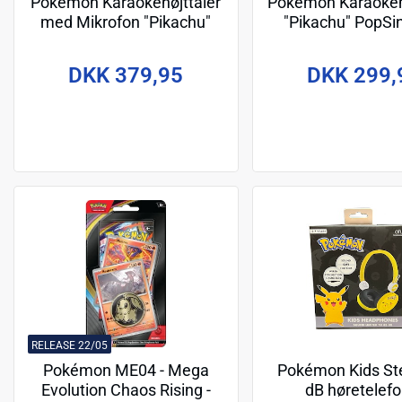
Pokémon Karaokehøjttaler
Pokémon Karaoke
med Mikrofon "Pikachu"
"Pikachu" PopSi
PopSing LED
DKK 379,95
DKK 299,
RELEASE 22/05
Pokémon ME04 - Mega
Pokémon Kids St
Evolution Chaos Rising -
dB høretelefo