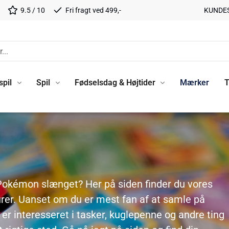
9.5 / 10
Fri fragt ved 499,-
KUNDE
spil
Spil
Fødselsdag & Højtider
Mærker
T
 Pokémon slænget? Her på siden finder du vores
er. Uanset om du er mest fan af at samle på
er interesseret i tasker, kuglepenne og andre ting