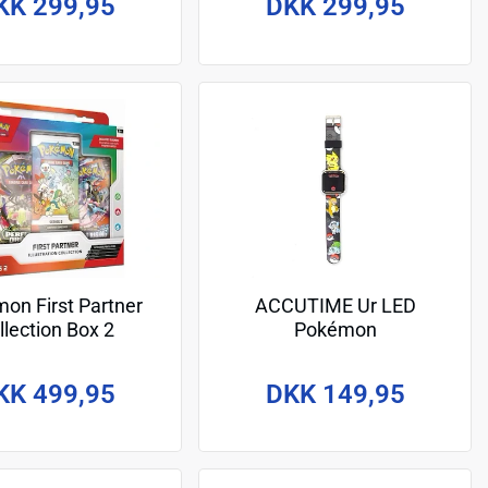
KK 299,95
DKK 299,95
on First Partner
ACCUTIME Ur LED
llection Box 2
Pokémon
KK 499,95
DKK 149,95