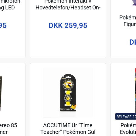
mikrofon
Pokémon Interaktiv
ng LED
Hovedtelefon/Headset On-
Ear 85/94 dB med Bom-
Pokémo
Mikrofon
Figu
95
DKK 259,95
D
RELEASE 2
ereo 85
ACCUTIME Ur "Time
Pokém
ner
Teacher" Pokémon Gul
Evolut