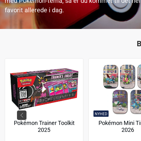
med Pokémon-tema, så er du kommet til det helt r
favorit allerede i dag.
B
NYHED
Pokémon Trainer Toolkit
Pokémon Mini Ti
2025
2026