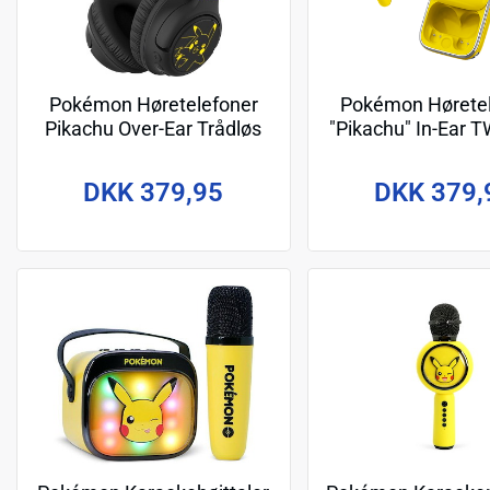
Pokémon Høretelefoner
Pokémon Høretel
Pikachu Over-Ear Trådløs
"Pikachu" In-Ear T
LED Lys Lyddeling
LED
DKK 379,95
DKK 379,