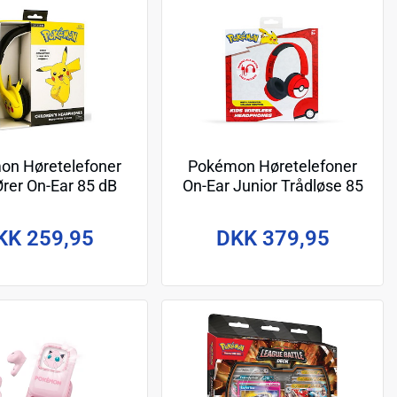
on Høretelefoner
Pokémon Høretelefoner
rer On-Ear 85 dB
On-Ear Junior Trådløse 85
Kablet
dB/95 dB Rød/Sort
KK 259,95
DKK 379,95