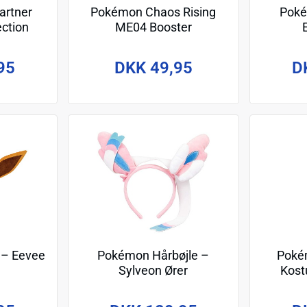
artner
Pokémon Chaos Rising
Poké
ection
ME04 Booster
95
DKK 49,95
D
 – Eevee
Pokémon Hårbøjle –
Poké
Sylveon Ører
Kost