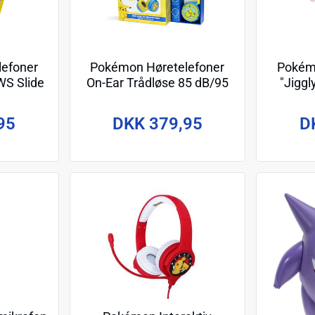
efoner
Pokémon Høretelefoner
Pokém
WS Slide
On-Ear Trådløse 85 dB/95
"Jiggl
dB Gul/Blå
S
95
DKK 379,95
D