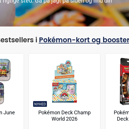
igtige sted. Gå på jagt på siden og find din
estsellers i
Pokémon-kort og booste
NYHED
n June
Pokémon Deck Champ
Pokém
World 2026
Deck