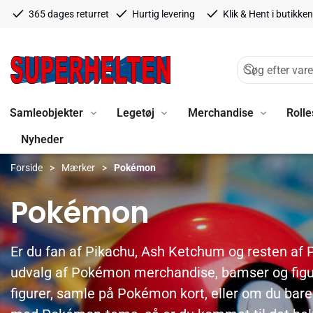
365 dages returret
Hurtig levering
Klik & Hent i butikken
Samleobjekter
Legetøj
Merchandise
Rolle
Nyheder
Forside
Mærker
Pokémon
Pokémon
Er du fan af Pikachu, Ash Ketchum og resten af
udvalg af Pokémon merchandise, bamser og figur
figurer, samle på Pokémon kort, eller om du bare 