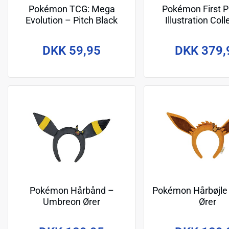
Pokémon TCG: Mega
Pokémon First P
Evolution – Pitch Black
Illustration Coll
(ME05) Checklane Blister
Series 3
DKK 59,95
DKK 379,
Pokémon Hårbånd –
Pokémon Hårbøjle
Umbreon Ører
Ører