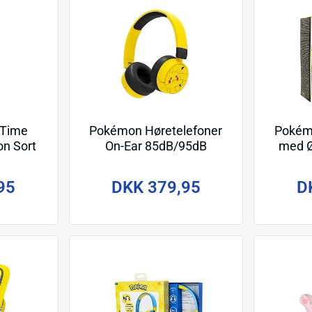
"Time
Pokémon Høretelefoner
Pokém
n Sort
On-Ear 85dB/95dB
med Ø
Lyddeling Trådløs Pikachu
95
DKK 379,95
D