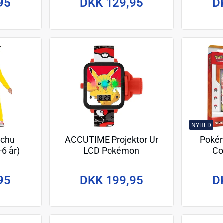
95
DKK 129,95
D
NYHED
achu
ACCUTIME Projektor Ur
Pokém
6 år)
LCD Pokémon
Co
95
DKK 199,95
D