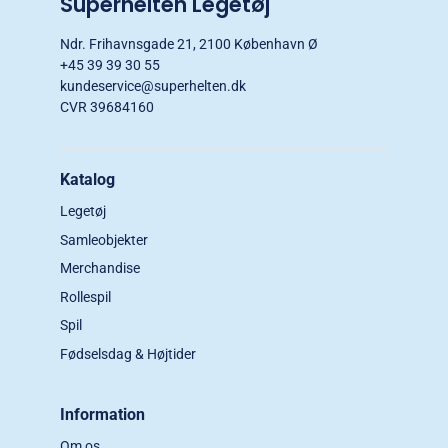
Superhelten Legetøj
Ndr. Frihavnsgade 21, 2100 København Ø
+45 39 39 30 55
kundeservice@superhelten.dk
CVR 39684160
Katalog
Legetøj
Samleobjekter
Merchandise
Rollespil
Spil
Fødselsdag & Højtider
Information
Om os