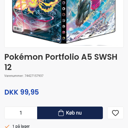
Forstør
Pokémon Portfolio A5 SWSH
12
Varenummer:
74427157937
DKK 99,95
Køb nu
1 på lager