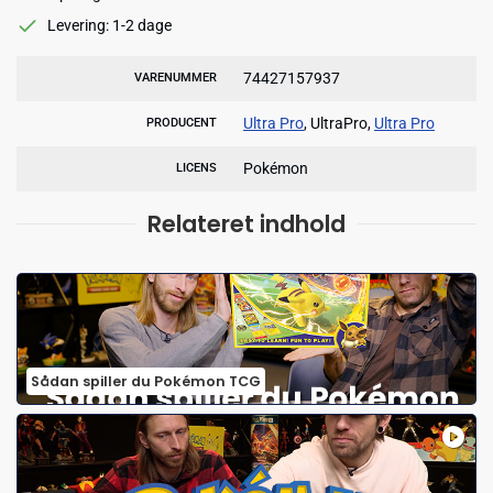
Levering: 1-2 dage
74427157937
VARENUMMER
Ultra Pro
, UltraPro,
Ultra Pro
PRODUCENT
Pokémon
LICENS
Relateret indhold
Sådan spiller du Pokémon TCG