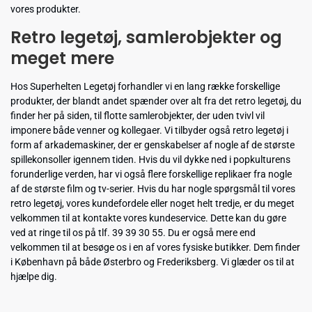
vores produkter.
Retro legetøj, samlerobjekter og
meget mere
Hos Superhelten Legetøj forhandler vi en lang række forskellige
produkter, der blandt andet spænder over alt fra det retro legetøj, du
finder her på siden, til flotte samlerobjekter, der uden tvivl vil
imponere både venner og kollegaer. Vi tilbyder også retro legetøj i
form af arkademaskiner, der er genskabelser af nogle af de største
spillekonsoller igennem tiden. Hvis du vil dykke ned i popkulturens
forunderlige verden, har vi også flere forskellige replikaer fra nogle
af de største film og tv-serier. Hvis du har nogle spørgsmål til vores
retro legetøj, vores kundefordele eller noget helt tredje, er du meget
velkommen til at kontakte vores kundeservice. Dette kan du gøre
ved at ringe til os på tlf. 39 39 30 55. Du er også mere end
velkommen til at besøge os i en af vores fysiske butikker. Dem finder
i København på både Østerbro og Frederiksberg. Vi glæder os til at
hjælpe dig.