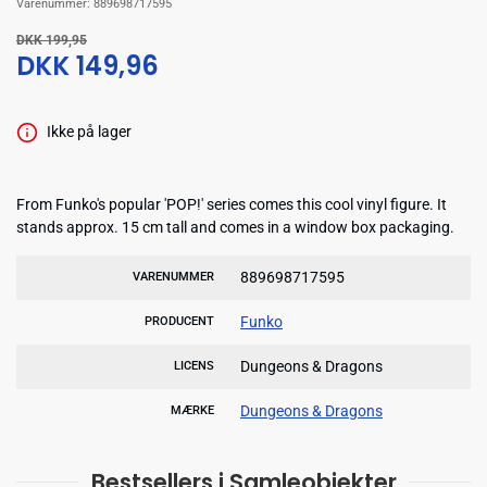
Varenummer:
889698717595
DKK 199,95
DKK 149,96
Ikke på lager
From Funko's popular 'POP!' series comes this cool vinyl figure. It
stands approx. 15 cm tall and comes in a window box packaging.
889698717595
VARENUMMER
Funko
PRODUCENT
Dungeons & Dragons
LICENS
Dungeons & Dragons
MÆRKE
Bestsellers i Samleobjekter