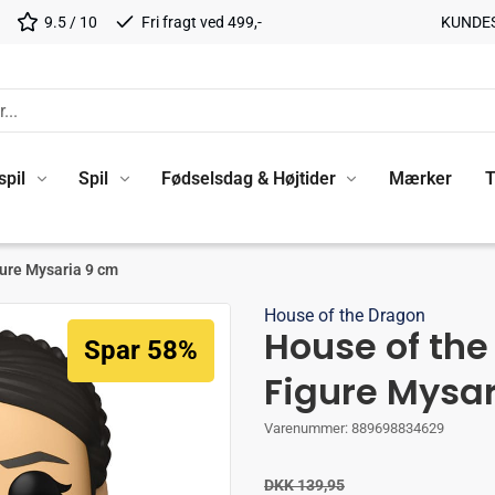
9.5 / 10
Fri fragt ved 499,-
KUNDE
spil
Spil
Fødselsdag & Højtider
Mærker
T
gure Mysaria 9 cm
House of the Dragon
House of the
Spar 58%
Figure Mysa
Varenummer:
889698834629
DKK 139,95