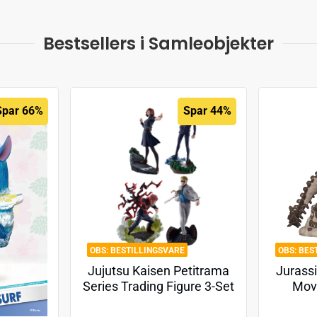
Bestsellers i Samleobjekter
Spar 66%
Spar 44%
BESTILLINGSVARE
BES
Jujutsu Kaisen Petitrama
Jurassi
Series Trading Figure 3-Set
Movi
Jujutsu Kaisen Series Vol.2
Tyra