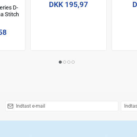
Setn 9 cm
DKK 195,97
D
ries D-
a Stitch
m
58