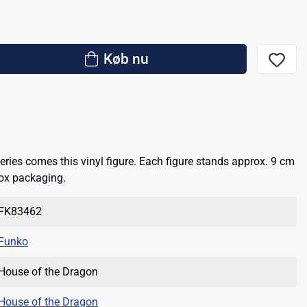
Køb nu
eries comes this vinyl figure. Each figure stands approx. 9 cm
ox packaging.
FK83462
Funko
House of the Dragon
House of the Dragon