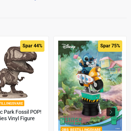
Spar 44%
Spar 75%
TILLINGSVARE
c Park Fossil POP!
es Vinyl Figure
nnosaurus 9 cm
BESTILLINGSVARE