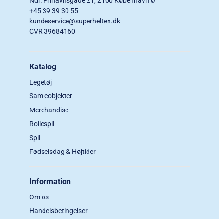
Ndr. Frihavnsgade 21, 2100 København Ø
+45 39 39 30 55
kundeservice@superhelten.dk
CVR 39684160
Katalog
Legetøj
Samleobjekter
Merchandise
Rollespil
Spil
Fødselsdag & Højtider
Information
Om os
Handelsbetingelser