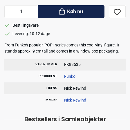
Køb nu
Bestillingsvare
Levering: 10-12 dage
From Funko's popular 'POP!' series comes this cool vinyl figure. It
stands approx. 9 cm tall and comes in a window box packaging.
FK83535
VARENUMMER
Funko
PRODUCENT
Nick Rewind
LICENS
Nick Rewind
MÆRKE
Bestsellers i Samleobjekter