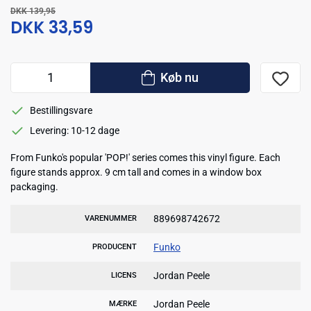
DKK 139,95
DKK 33,59
Køb nu
Bestillingsvare
Levering: 10-12 dage
From Funko's popular 'POP!' series comes this vinyl figure. Each
figure stands approx. 9 cm tall and comes in a window box
packaging.
889698742672
VARENUMMER
Funko
PRODUCENT
Jordan Peele
LICENS
Jordan Peele
MÆRKE