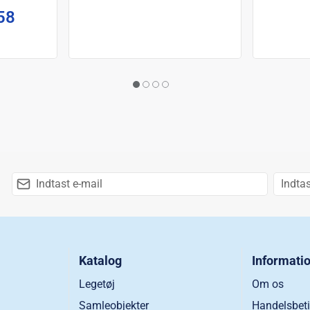
58
Katalog
Informati
Legetøj
Om os
Samleobjekter
Handelsbeti