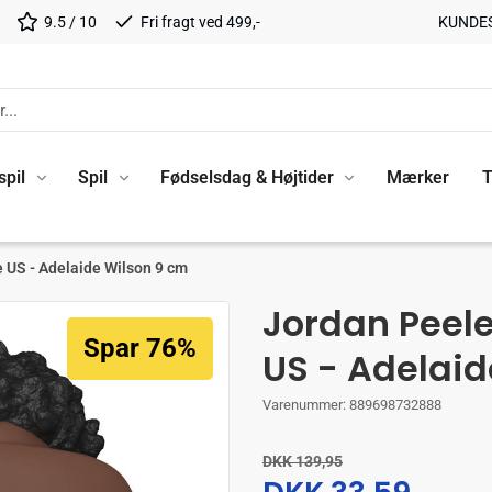
9.5 / 10
Fri fragt ved 499,-
KUNDE
spil
Spil
Fødselsdag & Højtider
Mærker
T
 US - Adelaide Wilson 9 cm
Jordan Peele
Spar 76%
US - Adelaid
Varenummer:
889698732888
DKK 139,95