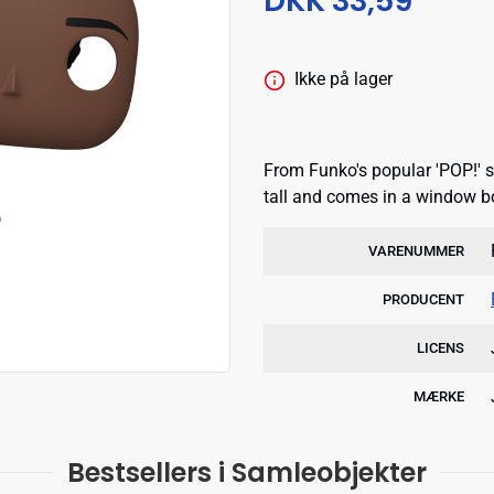
DKK 33,59
Ikke på lager
From Funko's popular 'POP!' s
tall and comes in a window b
VARENUMMER
PRODUCENT
LICENS
MÆRKE
Bestsellers i Samleobjekter