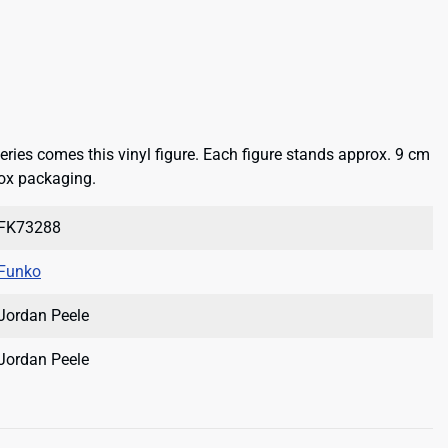
eries comes this vinyl figure. Each figure stands approx. 9 cm
ox packaging.
FK73288
Funko
Jordan Peele
Jordan Peele