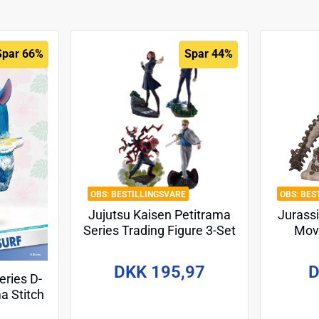
Spar 66%
Spar 44%
BESTILLINGSVARE
BES
Jujutsu Kaisen Petitrama
Jurassi
Series Trading Figure 3-Set
Movi
Jujutsu Kaisen Series Vol.2
Tyra
Setn 9 cm
DKK 195,97
D
ries D-
a Stitch
m