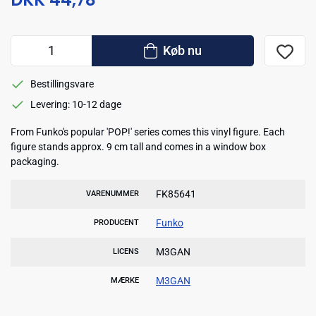
Køb nu
Bestillingsvare
Levering: 10-12 dage
From Funko's popular 'POP!' series comes this vinyl figure. Each
figure stands approx. 9 cm tall and comes in a window box
packaging.
FK85641
VARENUMMER
Funko
PRODUCENT
M3GAN
LICENS
M3GAN
MÆRKE