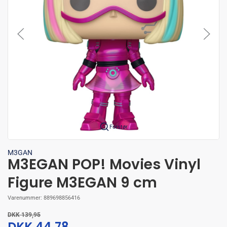
Forstør
M3GAN
M3EGAN POP! Movies Vinyl
Figure M3EGAN 9 cm
Varenummer:
889698856416
DKK 139,95
DKK 44,78