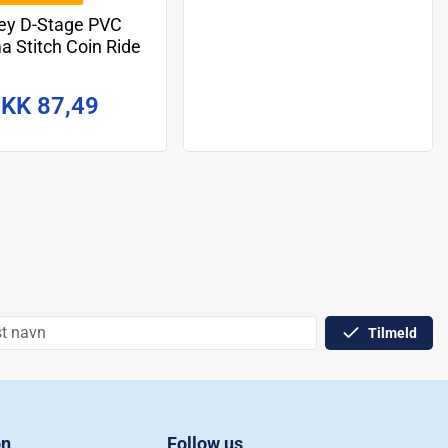
ey D-Stage PVC
a Stitch Coin Ride
16 cm
KK 87,49
Tilmeld
on
Follow us