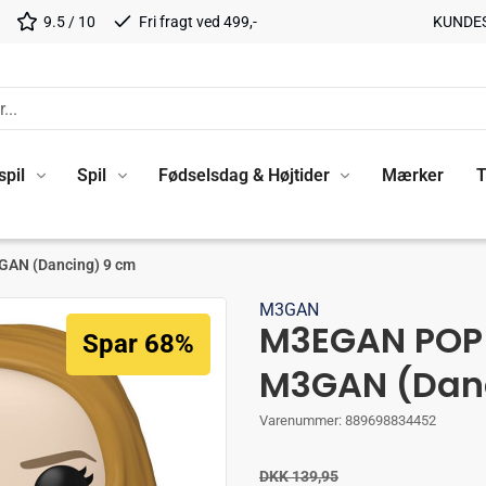
9.5 / 10
Fri fragt ved 499,-
KUNDE
spil
Spil
Fødselsdag & Højtider
Mærker
T
GAN (Dancing) 9 cm
M3GAN
M3EGAN POP!
Spar 68%
M3GAN (Dan
Varenummer:
889698834452
DKK 139,95