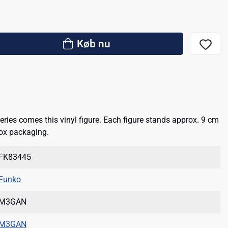
Køb nu
eries comes this vinyl figure. Each figure stands approx. 9 cm
ox packaging.
FK83445
Funko
M3GAN
M3GAN