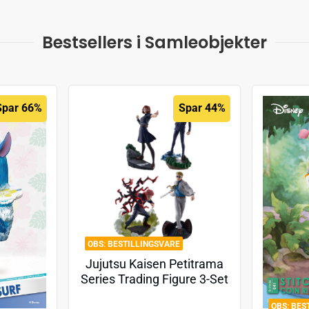
Bestsellers i Samleobjekter
Spar 66%
Spar 44%
BESTILLINGSVARE
Jujutsu Kaisen Petitrama
Series Trading Figure 3-Set
Jujutsu Kaisen Series Vol.2
BES