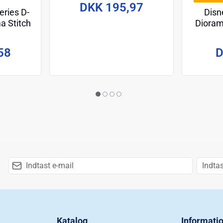
Setn 9 cm
DKK 195,97
Disn
ries D-
Dioram
a Stitch
m
D
58
Katalog
Informati