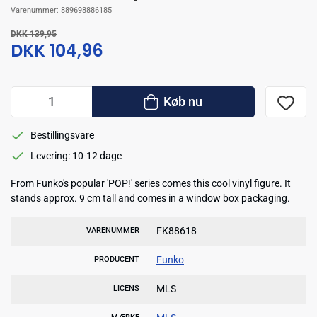
Varenummer:
889698886185
DKK 139,95
DKK 104,96
Køb nu
Bestillingsvare
Levering: 10-12 dage
From Funko's popular 'POP!' series comes this cool vinyl figure. It
stands approx. 9 cm tall and comes in a window box packaging.
FK88618
VARENUMMER
Funko
PRODUCENT
MLS
LICENS