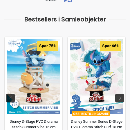
MLS
MÆRKE
Bestsellers i Samleobjekter
Spar 75%
Spar 66%
BESTILLINGSVARE
Disney D-Stage PVC Diorama
Disney Summer Series D-Stage
Stitch Summer Vibe 16 cm
PVC Diorama Stitch Surf 15 cm