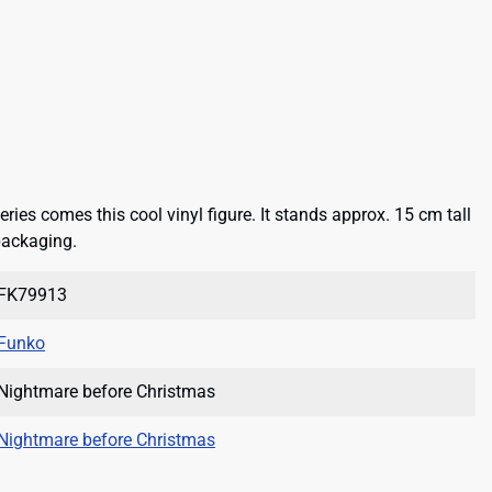
ries comes this cool vinyl figure. It stands approx. 15 cm tall
packaging.
FK79913
Funko
Nightmare before Christmas
Nightmare before Christmas