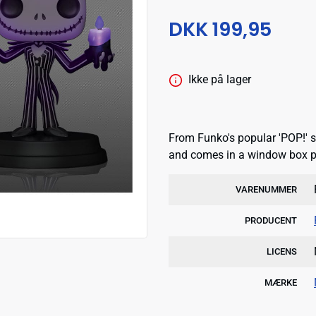
DKK 199,95
Ikke på lager
From Funko's popular 'POP!' se
and comes in a window box 
VARENUMMER
PRODUCENT
LICENS
MÆRKE