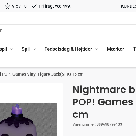
9.5 / 10
Fri fragt ved 499,-
KUNDE
spil
Spil
Fødselsdag & Højtider
Mærker
T
d POP! Games Vinyl Figure Jack(SFX) 15 cm
Nightmare b
POP! Games V
cm
Varenummer:
889698799133