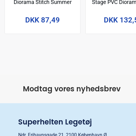
Diorama Stitch Summer
Stage PVC Dioram
Vibe 16 cm
Surf 15 c
DKK 87,49
DKK 132,
Modtag vores nyhedsbrev
Superhelten Legetøj
Ndr. Frihavnsgade 21, 2100 København Ø