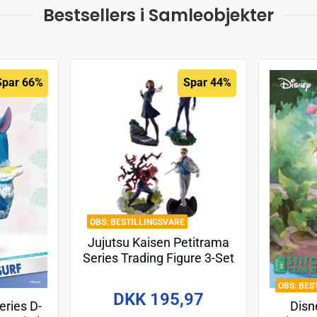
Bestsellers i Samleobjekter
Spar 66%
Spar 44%
BESTILLINGSVARE
Jujutsu Kaisen Petitrama
Series Trading Figure 3-Set
Jujutsu Kaisen Series Vol.2
BES
Setn 9 cm
DKK 195,97
Disn
ries D-