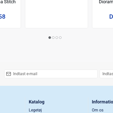
Dioram
a Stitch
m
D
58
Katalog
Informati
Legetøj
Om os