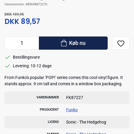
Varenummer:
889698872270
DKK 159,95
DKK 89,57
Køb nu
Bestillingsvare
Levering: 10-12 dage
From Funko's popular 'POP!' series comes this cool vinyl figure. It
stands approx. 9 cm tall and comes in a window box packaging.
FK87227
VARENUMMER
Funko
PRODUCENT
Sonic - The Hedgehog
LICENS