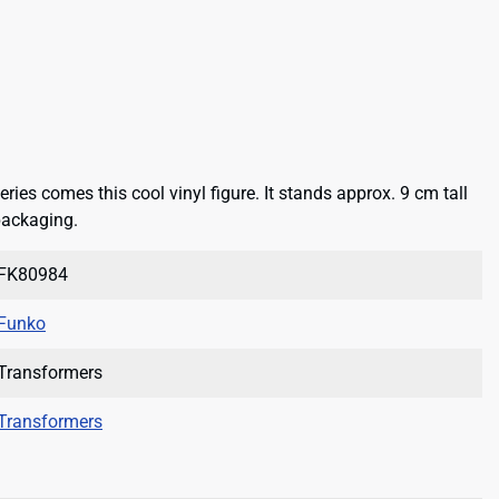
ries comes this cool vinyl figure. It stands approx. 9 cm tall
packaging.
FK80984
Funko
Transformers
Transformers