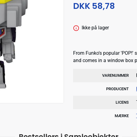
DKK 58,78
Ikke på lager
From Funko's popular 'POP!' se
and comes in a window box 
VARENUMMER
PRODUCENT
LICENS
MÆRKE
Bestsellers i Samleobjekter