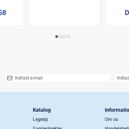
m
D
58
Katalog
Informati
Legetøj
Om os
Samleobjekter
Handelsbeti