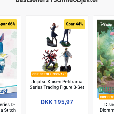
Spar 66%
Spar 44%
BESTILLINGSVARE
Jujutsu Kaisen Petitrama
Series Trading Figure 3-Set
Jujutsu Kaisen Series Vol.2
BES
Setn 9 cm
DKK 195,97
Disn
ries D-
Dioram
a Stitch