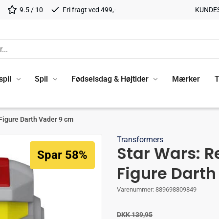
9.5 / 10
Fri fragt ved 499,-
KUNDE
spil
Spil
Fødselsdag & Højtider
Mærker
T
 Figure Darth Vader 9 cm
Transformers
Star Wars: R
Spar 58%
Figure Darth
Varenummer:
889698809849
DKK 139,95