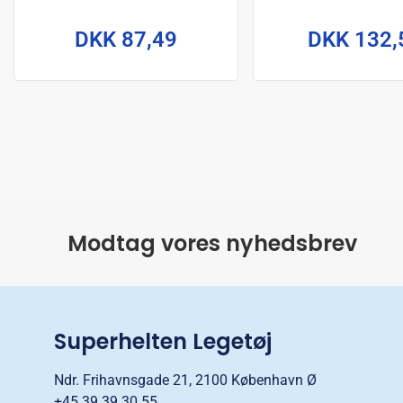
Vibe 16 cm
Surf 15 c
DKK 87,49
DKK 132,
Modtag vores nyhedsbrev
Superhelten Legetøj
Ndr. Frihavnsgade 21, 2100 København Ø
+45 39 39 30 55