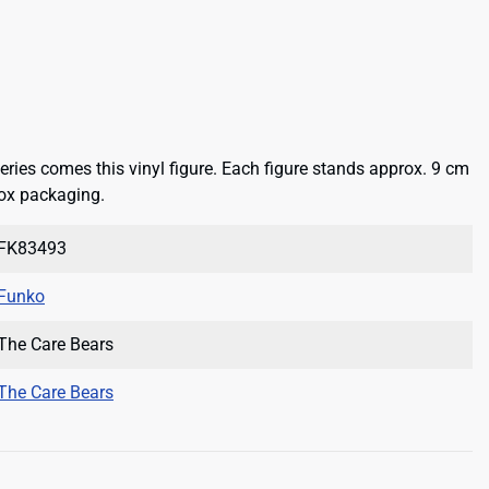
eries comes this vinyl figure. Each figure stands approx. 9 cm
ox packaging.
FK83493
Funko
The Care Bears
The Care Bears