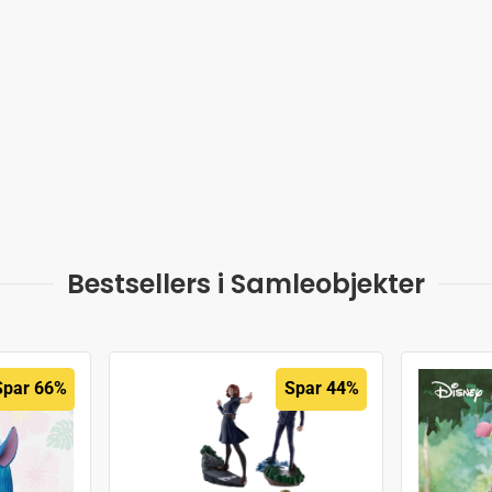
Bestsellers i Samleobjekter
Spar 66%
Spar 44%