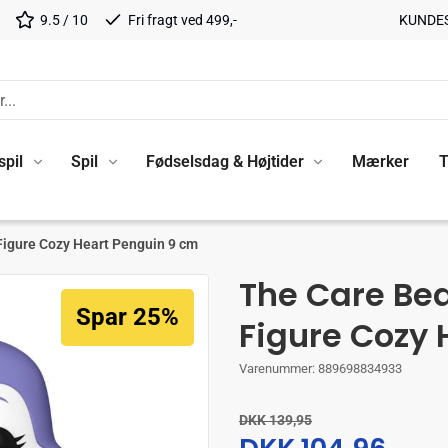
9.5 / 10
Fri fragt ved 499,-
KUNDE
spil
Spil
Fødselsdag & Højtider
Mærker
T
Figure Cozy Heart Penguin 9 cm
The Care Bea
Spar 25%
Figure Cozy 
Varenummer:
889698834933
DKK 139,95