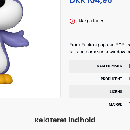
DKK 104,96
Ikke på lager
From Funko's popular 'POP!' s
tall and comes in a window b
VARENUMMER
PRODUCENT
LICENS
MÆRKE
Relateret indhold