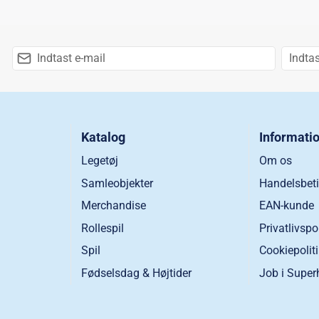
Katalog
Informati
Legetøj
Om os
Samleobjekter
Handelsbeti
Merchandise
EAN-kunde
Rollespil
Privatlivspo
Spil
Cookiepolit
Fødselsdag & Højtider
Job i Super