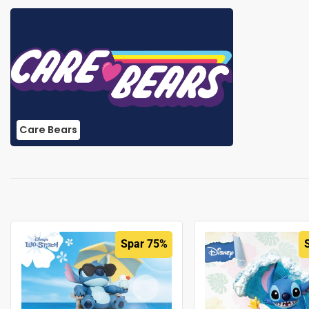
Care Bears
Spar 75%