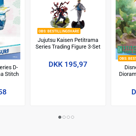
BESTILLINGSVARE
Jujutsu Kaisen Petitrama
Series Trading Figure 3-Set
Jujutsu Kaisen Series Vol.2
BES
Setn 9 cm
DKK 195,97
Disn
ries D-
Dioram
a Stitch
m
D
58