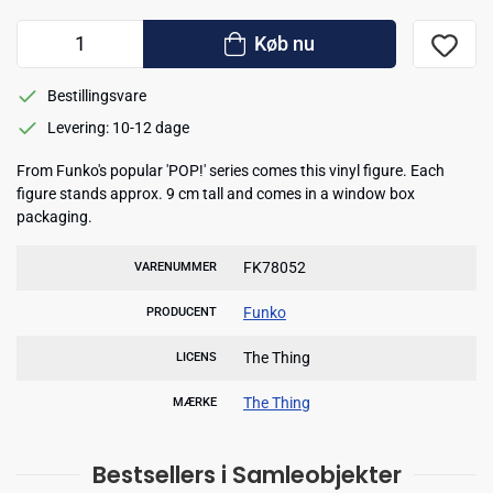
Køb nu
Bestillingsvare
Levering: 10-12 dage
From Funko's popular 'POP!' series comes this vinyl figure. Each
figure stands approx. 9 cm tall and comes in a window box
packaging.
FK78052
VARENUMMER
Funko
PRODUCENT
The Thing
LICENS
The Thing
MÆRKE
Bestsellers i Samleobjekter