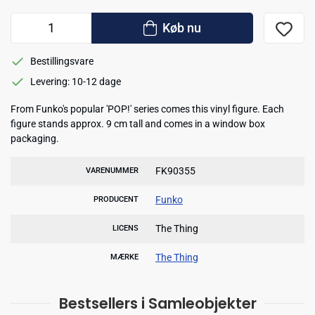
Køb nu
Bestillingsvare
Levering: 10-12 dage
From Funko's popular 'POP!' series comes this vinyl figure. Each
figure stands approx. 9 cm tall and comes in a window box
packaging.
FK90355
VARENUMMER
Funko
PRODUCENT
The Thing
LICENS
The Thing
MÆRKE
Bestsellers i Samleobjekter