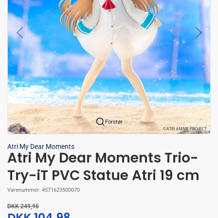
Forstør
Atri My Dear Moments
Atri My Dear Moments Trio-
Try-iT PVC Statue Atri 19 cm
Varenummer:
4571623500070
DKK 249,95
DKK 104,98