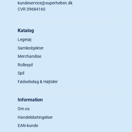
kundeservice@superhelten.dk
CVR 39684160
Katalog
Legetøj
Samleobjekter
Merchandise
Rollespil
Spil
Fødselsdag & Højtider
Information
Om os
Handelsbetingelser
EAN-kunde