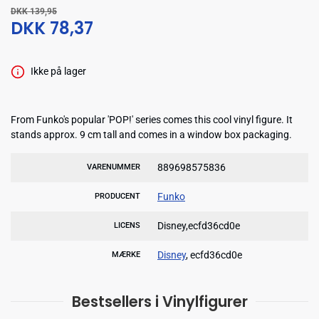
DKK 139,95
DKK 78,37
Ikke på lager
From Funko's popular 'POP!' series comes this cool vinyl figure. It
stands approx. 9 cm tall and comes in a window box packaging.
889698575836
VARENUMMER
Funko
PRODUCENT
Disney,ecfd36cd0e
LICENS
Disney
, ecfd36cd0e
MÆRKE
Bestsellers i Vinylfigurer