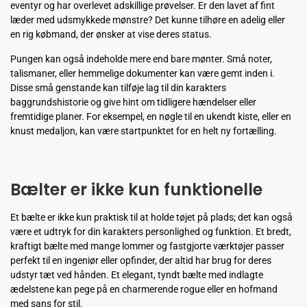
eventyr og har overlevet adskillige prøvelser. Er den lavet af fint
læder med udsmykkede mønstre? Det kunne tilhøre en adelig eller
en rig købmand, der ønsker at vise deres status.
Pungen kan også indeholde mere end bare mønter. Små noter,
talismaner, eller hemmelige dokumenter kan være gemt inden i.
Disse små genstande kan tilføje lag til din karakters
baggrundshistorie og give hint om tidligere hændelser eller
fremtidige planer. For eksempel, en nøgle til en ukendt kiste, eller en
knust medaljon, kan være startpunktet for en helt ny fortælling.
Bælter er ikke kun funktionelle
Et bælte er ikke kun praktisk til at holde tøjet på plads; det kan også
være et udtryk for din karakters personlighed og funktion. Et bredt,
kraftigt bælte med mange lommer og fastgjorte værktøjer passer
perfekt til en ingeniør eller opfinder, der altid har brug for deres
udstyr tæt ved hånden. Et elegant, tyndt bælte med indlagte
ædelstene kan pege på en charmerende rogue eller en hofmand
med sans for stil.