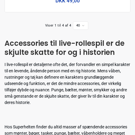
DKK 49,00
Viser 1 til 4 af 4
40
Accessories til live-rollespil er de
skjulte skatte for og i historien
I live-rollespil er detaljerne ofte det, der forvandler en simpel karakter
til en levende, åndende person med en rig historie. Mens våben,
rustninger og tøj kan definere en karakters grundlæggende
udseende og funktion, er det de mindre accessories, der virkelig
tilføjer dybde og nuance. Punge, bælter, mønter, smykker og andre
små genstande er de skjulte skatte, der giver liv til din karakter og
deres historie.
Hos Superhelten finder du altid masser af spændende accessories
som mønter, bøger, tasker, punge, bælter, våbenholdere og meget