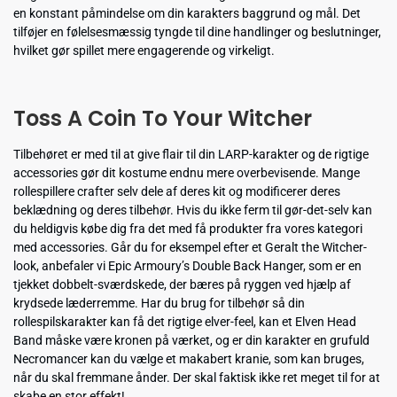
en konstant påmindelse om din karakters baggrund og mål. Det
tilføjer en følelsesmæssig tyngde til dine handlinger og beslutninger,
hvilket gør spillet mere engagerende og virkeligt.
Toss A Coin To Your Witcher
Tilbehøret er med til at give flair til din LARP-karakter og de rigtige
accessories gør dit kostume endnu mere overbevisende. Mange
rollespillere crafter selv dele af deres kit og modificerer deres
beklædning og deres tilbehør. Hvis du ikke ferm til gør-det-selv kan
du heldigvis købe dig fra det med få produkter fra vores kategori
med accessories. Går du for eksempel efter et Geralt the Witcher-
look, anbefaler vi Epic Armoury’s Double Back Hanger, som er en
tjekket dobbelt-sværdskede, der bæres på ryggen ved hjælp af
krydsede læderremme. Har du brug for tilbehør så din
rollespilskarakter kan få det rigtige elver-feel, kan et Elven Head
Band måske være kronen på værket, og er din karakter en grufuld
Necromancer kan du vælge et makabert kranie, som kan bruges,
når du skal fremmane ånder. Der skal faktisk ikke ret meget til for at
skabe en stor effekt!