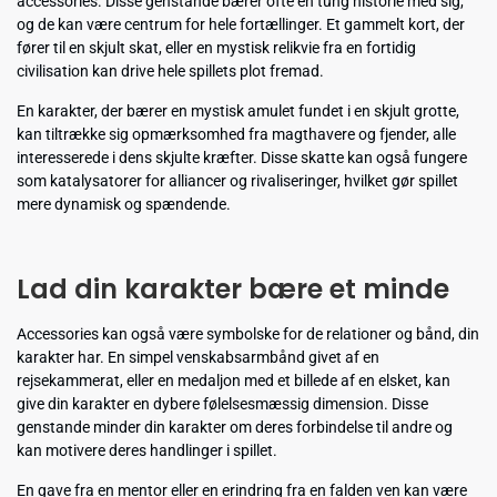
accessories. Disse genstande bærer ofte en tung historie med sig,
og de kan være centrum for hele fortællinger. Et gammelt kort, der
fører til en skjult skat, eller en mystisk relikvie fra en fortidig
civilisation kan drive hele spillets plot fremad.
En karakter, der bærer en mystisk amulet fundet i en skjult grotte,
kan tiltrække sig opmærksomhed fra magthavere og fjender, alle
interesserede i dens skjulte kræfter. Disse skatte kan også fungere
som katalysatorer for alliancer og rivaliseringer, hvilket gør spillet
mere dynamisk og spændende.
Lad din karakter bære et minde
Accessories kan også være symbolske for de relationer og bånd, din
karakter har. En simpel venskabsarmbånd givet af en
rejsekammerat, eller en medaljon med et billede af en elsket, kan
give din karakter en dybere følelsesmæssig dimension. Disse
genstande minder din karakter om deres forbindelse til andre og
kan motivere deres handlinger i spillet.
En gave fra en mentor eller en erindring fra en falden ven kan være