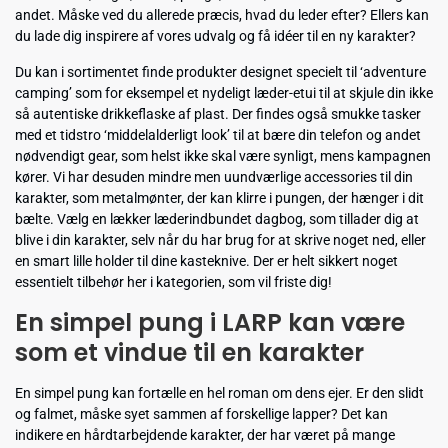
andet. Måske ved du allerede præcis, hvad du leder efter? Ellers kan
du lade dig inspirere af vores udvalg og få idéer til en ny karakter?
Du kan i sortimentet finde produkter designet specielt til ‘adventure
camping’ som for eksempel et nydeligt læder-etui til at skjule din ikke
så autentiske drikkeflaske af plast. Der findes også smukke tasker
med et tidstro ‘middelalderligt look’ til at bære din telefon og andet
nødvendigt gear, som helst ikke skal være synligt, mens kampagnen
kører. Vi har desuden mindre men uundværlige accessories til din
karakter, som metalmønter, der kan klirre i pungen, der hænger i dit
bælte. Vælg en lækker læderindbundet dagbog, som tillader dig at
blive i din karakter, selv når du har brug for at skrive noget ned, eller
en smart lille holder til dine kasteknive. Der er helt sikkert noget
essentielt tilbehør her i kategorien, som vil friste dig!
En simpel pung i LARP kan være
som et vindue til en karakter
En simpel pung kan fortælle en hel roman om dens ejer. Er den slidt
og falmet, måske syet sammen af forskellige lapper? Det kan
indikere en hårdtarbejdende karakter, der har været på mange