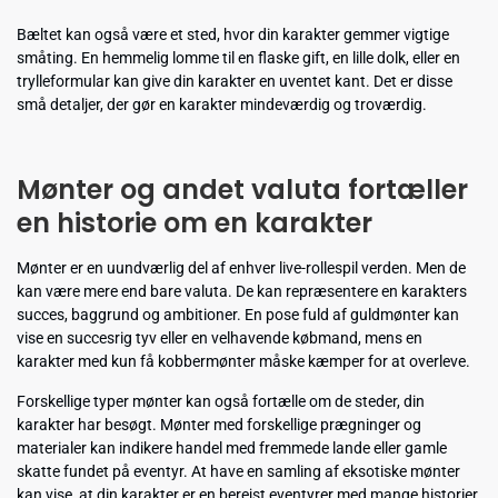
Bæltet kan også være et sted, hvor din karakter gemmer vigtige
småting. En hemmelig lomme til en flaske gift, en lille dolk, eller en
trylleformular kan give din karakter en uventet kant. Det er disse
små detaljer, der gør en karakter mindeværdig og troværdig.
Mønter og andet valuta fortæller
en historie om en karakter
Mønter er en uundværlig del af enhver live-rollespil verden. Men de
kan være mere end bare valuta. De kan repræsentere en karakters
succes, baggrund og ambitioner. En pose fuld af guldmønter kan
vise en succesrig tyv eller en velhavende købmand, mens en
karakter med kun få kobbermønter måske kæmper for at overleve.
Forskellige typer mønter kan også fortælle om de steder, din
karakter har besøgt. Mønter med forskellige prægninger og
materialer kan indikere handel med fremmede lande eller gamle
skatte fundet på eventyr. At have en samling af eksotiske mønter
kan vise, at din karakter er en berejst eventyrer med mange historier