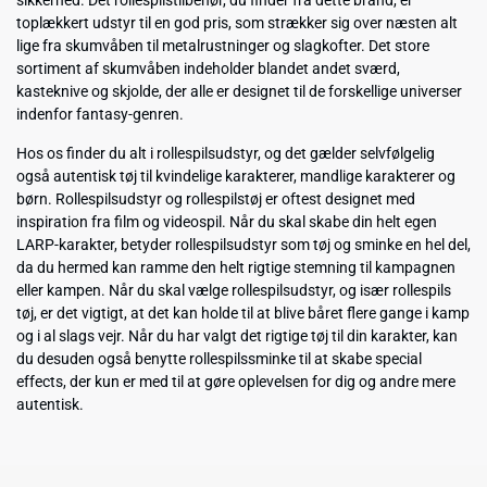
sikkerhed. Det rollespilstilbehør, du finder fra dette brand, er
toplækkert udstyr til en god pris, som strækker sig over næsten alt
lige fra skumvåben til metalrustninger og slagkofter. Det store
sortiment af skumvåben indeholder blandet andet sværd,
kasteknive og skjolde, der alle er designet til de forskellige universer
indenfor fantasy-genren.
Hos os finder du alt i rollespilsudstyr, og det gælder selvfølgelig
også autentisk tøj til kvindelige karakterer, mandlige karakterer og
børn. Rollespilsudstyr og rollespilstøj er oftest designet med
inspiration fra film og videospil. Når du skal skabe din helt egen
LARP-karakter, betyder rollespilsudstyr som tøj og sminke en hel del,
da du hermed kan ramme den helt rigtige stemning til kampagnen
eller kampen. Når du skal vælge rollespilsudstyr, og især rollespils
tøj, er det vigtigt, at det kan holde til at blive båret flere gange i kamp
og i al slags vejr. Når du har valgt det rigtige tøj til din karakter, kan
du desuden også benytte rollespilssminke til at skabe special
effects, der kun er med til at gøre oplevelsen for dig og andre mere
autentisk.