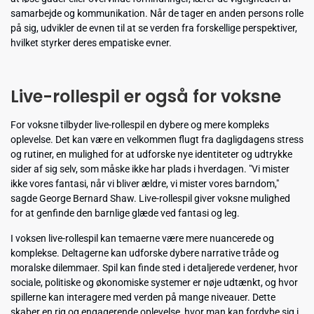
samarbejde og kommunikation. Når de tager en anden persons rolle
på sig, udvikler de evnen til at se verden fra forskellige perspektiver,
hvilket styrker deres empatiske evner.
Live-rollespil er også for voksne
For voksne tilbyder live-rollespil en dybere og mere kompleks
oplevelse. Det kan være en velkommen flugt fra dagligdagens stress
og rutiner, en mulighed for at udforske nye identiteter og udtrykke
sider af sig selv, som måske ikke har plads i hverdagen. "Vi mister
ikke vores fantasi, når vi bliver ældre, vi mister vores barndom,"
sagde George Bernard Shaw. Live-rollespil giver voksne mulighed
for at genfinde den barnlige glæde ved fantasi og leg.
I voksen live-rollespil kan temaerne være mere nuancerede og
komplekse. Deltagerne kan udforske dybere narrative tråde og
moralske dilemmaer. Spil kan finde sted i detaljerede verdener, hvor
sociale, politiske og økonomiske systemer er nøje udtænkt, og hvor
spillerne kan interagere med verden på mange niveauer. Dette
skaber en rig og engagerende oplevelse, hvor man kan fordybe sig i