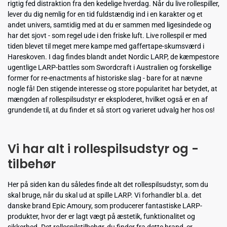
rigtig fed distraktion fra den kedelige hverdag. Når du live rollespiller,
lever du dig nemlig for en tid fuldstændig ind i en karakter og et
andet univers, samtidig med at du er sammen med ligesindede og
har det sjovt - som regel ude i den friske luft. Live rollespil er med
tiden blevet til meget mere kampe med gaffertape-skumsværd i
Hareskoven. I dag findes blandt andet Nordic LARP, de kæmpestore
ugentlige LARP-battles som Swordcraft i Australien og forskellige
former for re-enactments af historiske slag - bare for at nævne
nogle få! Den stigende interesse og store popularitet har betydet, at
mængden af rollespilsudstyr er eksploderet, hvilket også er en af
grundende til, at du finder et så stort og varieret udvalg her hos os!
Vi har alt i rollespilsudstyr og -
tilbehør
Her på siden kan du således finde alt det rollespilsudstyr, som du
skal bruge, når du skal ud at spille LARP. Vi forhandler bl.a. det
danske brand Epic Amoury, som producerer fantastiske LARP-
produkter, hvor der er lagt vægt på æstetik, funktionalitet og