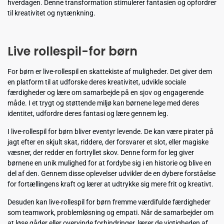
hverdagen. Denne transformation stimulerer fantasien og opfordrer
til kreativitet og nytænkning.
Live rollespil-for børn
For børn er live-rollespil en skattekiste af muligheder. Det giver dem
en platform til at udforske deres kreativitet, udvikle sociale
færdigheder og lære om samarbejde på en sjov og engagerende
måde. I et trygt og støttende miljø kan børnene lege med deres
identitet, udfordre deres fantasi og lære gennem leg.
I live-rollespil for børn bliver eventyr levende. De kan være pirater på
jagt efter en skjult skat, riddere, der forsvarer et slot, eller magiske
væsner, der redder en fortryllet skov. Denne form for leg giver
børnene en unik mulighed for at fordybe sig i en historie og blive en
del af den. Gennem disse oplevelser udvikler de en dybere forståelse
for fortællingens kraft og lærer at udtrykke sig mere frit og kreativt.
Desuden kan live-rollespil for børn fremme værdifulde færdigheder
som teamwork, problemløsning og empati. Når de samarbejder om
at løse gåder eller overvinde forhindringer, lærer de vigtigheden af