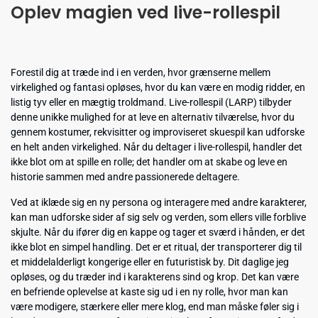
Oplev magien ved live-rollespil
Forestil dig at træde ind i en verden, hvor grænserne mellem
virkelighed og fantasi opløses, hvor du kan være en modig ridder, en
listig tyv eller en mægtig troldmand. Live-rollespil (LARP) tilbyder
denne unikke mulighed for at leve en alternativ tilværelse, hvor du
gennem kostumer, rekvisitter og improviseret skuespil kan udforske
en helt anden virkelighed. Når du deltager i live-rollespil, handler det
ikke blot om at spille en rolle; det handler om at skabe og leve en
historie sammen med andre passionerede deltagere.
Ved at iklæde sig en ny persona og interagere med andre karakterer,
kan man udforske sider af sig selv og verden, som ellers ville forblive
skjulte. Når du ifører dig en kappe og tager et sværd i hånden, er det
ikke blot en simpel handling. Det er et ritual, der transporterer dig til
et middelalderligt kongerige eller en futuristisk by. Dit daglige jeg
opløses, og du træder ind i karakterens sind og krop. Det kan være
en befriende oplevelse at kaste sig ud i en ny rolle, hvor man kan
være modigere, stærkere eller mere klog, end man måske føler sig i