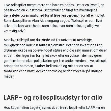
Live-rollespil er meget mere end bare en hobby. Det er en livsstil, en
passion og en kunstform. Det tilbyder en flugt fra hverdagens
trivialiteter og en mulighed for at leve i en verden, hvor alt er muligt.
Som skuespilleren Alan Alda engang sagde: "Rollespil er som livet
selv – du kan være hvem som helst, hvor som helst, og alligevel
være dig selv."
Med live-rollespil kan du træde ind i et univers af uendelige
muligheder og lade din fantasi blomstre. Det er en invitation til at
drømme, skabe og opleve noget større end dig selv, uanset om du er
et barn, der leger i en fortryllet skov, eller en voksen, der navigerer
gennem komplekse politiske intriger i en anden verden. Live-rollespil
bringer os sammen, skaber fællesskab og minder os om, at
fantasien er en kraft, der kan forme og berige vores liv på utallige
måder.
LARP- og rollespilsudstyr for alle
Hos Superhelten Legetøj synes vi, at live rollespil - eller LARP - er en