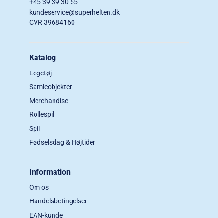
+45 39 39 30 55
kundeservice@superhelten.dk
CVR 39684160
Katalog
Legetøj
Samleobjekter
Merchandise
Rollespil
Spil
Fødselsdag & Højtider
Information
Om os
Handelsbetingelser
EAN-kunde